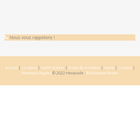
Nous vous rappelons !
Accueil
|
Location
|
Yacht charter
|
Ecole de croisière
|
Vente
|
Contact
|
Mentions légales
© 2022 Hexavoile -
Réalisation Bexter