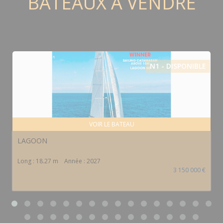
BATEAUX À VENDRE
N1 - DISPONIBLE
VOIR LE BATEAU
LAGOON
Long : 18.27 m
Année : 2027
3 150 000 €