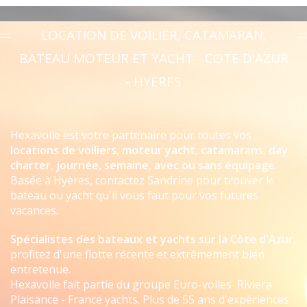
LOCATION DE VOILIER, CATAMARAN,
BATEAU MOTEUR ET YACHT - COTE D'AZUR
- HYÈRES
Hexavoile est votre partenaire pour toutes vos
locations de voiliers, moteur yacht, catamarans, day
charter, journée, semaine, avec ou sans équipage
.
Basée à Hyères, contactez Sandrine pour trouver le
bateau ou yacht qu'il vous faut pour vos futures
vacances.
Spécialistes des bateaux et yachts sur la Côte d'Azur
,
profitez d'une flotte récente et extrêmement bien
entretenue.
Hexavoile fait partie du groupe
Euro-voiles
Riviera
Plaisance
- France yachts. Plus de 55 ans d'expériences