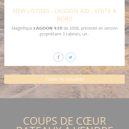
NEW LISTING - LAGOON 420 - VISITE A
BORD
Magnifique 𝗟𝗔𝗚𝗢𝗢𝗡 𝟰𝟮𝟬 de 2008, présenté en version
propriétaire 3 cabines, un...
Toutes les actualités
COUPS DE CŒUR