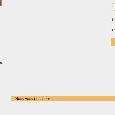
C
14
8
Te
es
Nous vous rappelons !