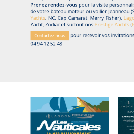
Prenez
rendez-vous
pour la visite personnali
de votre
bateau moteur
ou
voilier Jeanneau
(
Yachts
,
NC
,
Cap Camarat
,
Merry Fisher
),
Lag
Yacht
,
Zodiac
et surtout nos
Prestige Yachts
(
F
pour recevoir vos invitation
Contactez-nous
04 94 12 52 48