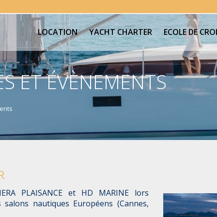
LOCATION
YACHT CHARTER
ECOLE DE CROI
S ET ÉVÈNEMENTS
ents
R
VIERA PLAISANCE et HD MARINE lors
s salons nautiques Européens (Cannes,