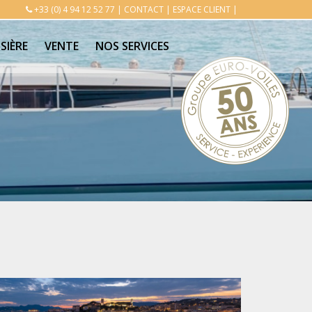
+33 (0) 4 94 12 52 77
|
CONTACT
|
ESPACE CLIENT
|
SIÈRE
VENTE
NOS SERVICES