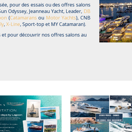
sée, pour des essais ou des offres salons
Sun Odyssey
,
Jeanneau Yacht
,
Leader
,
DB
oon
(
Catamarans
ou
Motor Yachts
),
CNB
ly
,
X-Line
, Sport-top et MY Catamaran).
s et pour découvrir nos offres salons au