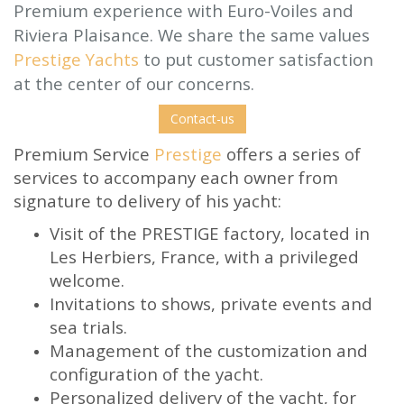
OFFER
Premium experience with Euro-Voiles and
Riviera Plaisance. We share the same values
Accueil
Occasions
Bateaux Voile
Bordeaux 60
Prestige Yachts
to put customer satisfaction
at the center of our concerns.
Contact-us
Premium Service
Prestige
offers a series of
services to accompany each owner from
signature to delivery of his yacht:
Visit of the PRESTIGE factory, located in
Les Herbiers, France, with a privileged
welcome.
Invitations to shows, private events and
sea trials.
Management of the customization and
configuration of the yacht.
Personalized delivery of the yacht, for