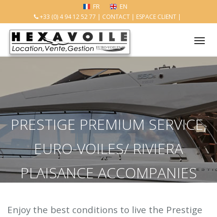
FR
EN
+33 (0) 4 94 12 52 77
|
CONTACT
|
ESPACE CLIENT
|
Tog
nav
PRESTIGE PREMIUM SERVICE,
EURO-VOILES/ RIVIERA
PLAISANCE ACCOMPANIES
YOU FOR THIS CUSTOMIZED
Enjoy the best conditions to live the Prestige