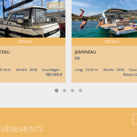
EXCLU
DÉTAILS
DÉTAILS
TEAU
JEANNEAU
DB
 19.16 m Année : 2018 Couchages :
Long : 13.03 m Année : 2026 Couch
980 000 €
Nous co
 ÉVÈNEMENTS