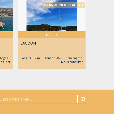
GRANDE NOUVEAUTÉ !
DÉTAILS
LAGOON
JEANNEAU
MERRY FISHER 
ages :
Long : 13.12 m Année : 2026 Couchages :
Long : 7.19 m
nsulter
Nous consulter