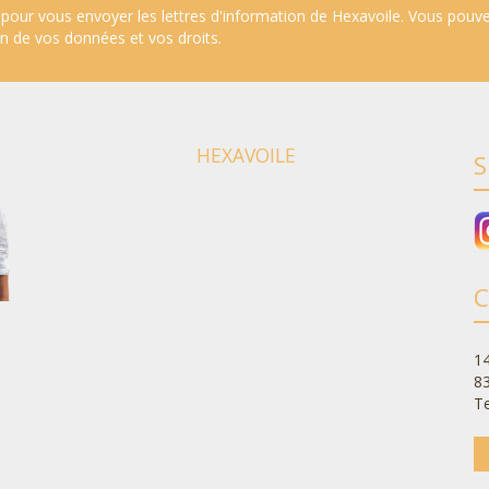
pour vous envoyer les lettres d'information de Hexavoile. Vous pouv
ion de vos données et vos droits
.
HEXAVOILE
S
C
14
8
Te