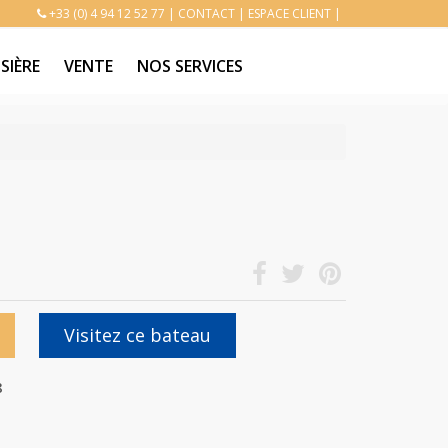
+33 (0) 4 94 12 52 77
|
CONTACT
|
ESPACE CLIENT
|
SIÈRE
VENTE
NOS SERVICES
Visitez ce bateau
8