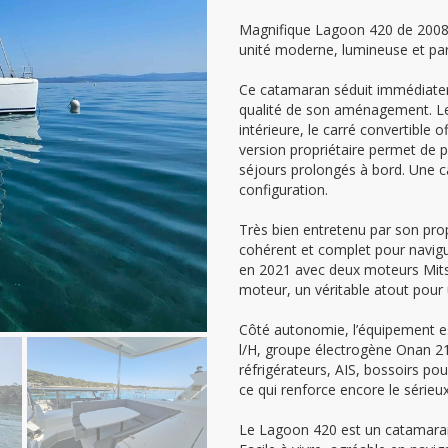
Magnifique Lagoon 420 de 2008, 
unité moderne, lumineuse et par
Ce catamaran séduit immédiatem
qualité de son aménagement. Les
intérieure, le carré convertible
version propriétaire permet de pr
séjours prolongés à bord. Une c
configuration.
Très bien entretenu par son prop
cohérent et complet pour navigu
en 2021 avec deux moteurs Mitsu
moteur, un véritable atout pour 
Côté autonomie, l’équipement est
l/H, groupe électrogène Onan 2
réfrigérateurs, AIS, bossoirs po
ce qui renforce encore le sérieux
Le Lagoon 420 est un catamaran 