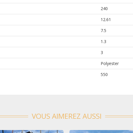
240
12.61
7.5
1.3
3
Polyester
550
VOUS AIMEREZ AUSSI