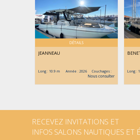
DÉTAILS
JEANNEAU
BENE
Long : 10.9 m Année : 2026 Couchages :
Long :
Nous consulter
RECEVEZ INVITATIONS ET
INFOS SALONS NAUTIQUES ET