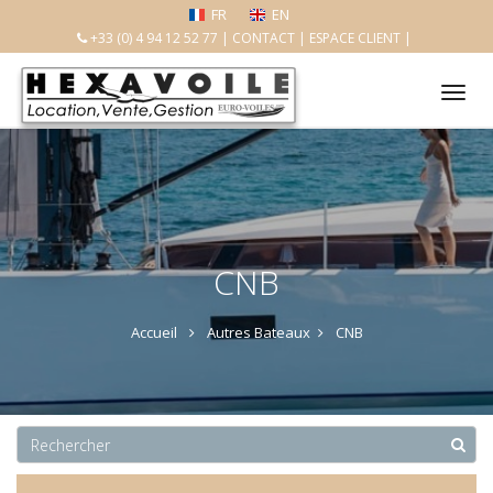
FR
EN
+33 (0) 4 94 12 52 77
|
CONTACT
|
ESPACE CLIENT
|
Tog
nav
CNB
Accueil
Autres Bateaux
CNB