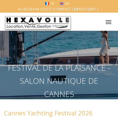
FR
EN
+33 (0) 4 94 12 52 77
|
CONTACT
|
ESPACE CLIENT
|
Tog
nav
FESTIVAL DE LA PLAISANCE -
SALON NAUTIQUE DE
CANNES
Accueil
Cannes Yachting Festival 2026