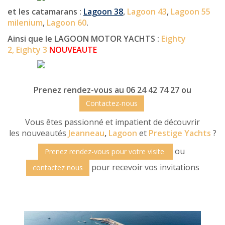
e
t les catamarans :
Lagoon 38
,
Lagoon 43
,
Lagoon 55
milenium
,
Lagoon 60
.
Ainsi que le LAGOON MOTOR YACHTS :
Eighty
2,
Eighty 3
NOUVEAUTE
Prenez rendez-vous au 06 24 42 74 27 ou
Contactez-nous
Vous êtes passionné et impatient de découvrir
les nouveautés
Jeanneau
,
Lagoon
et
Prestige Yachts
?
ou
Prenez rendez-vous pour votre visite
pour recevoir vos invitations
contactez nous