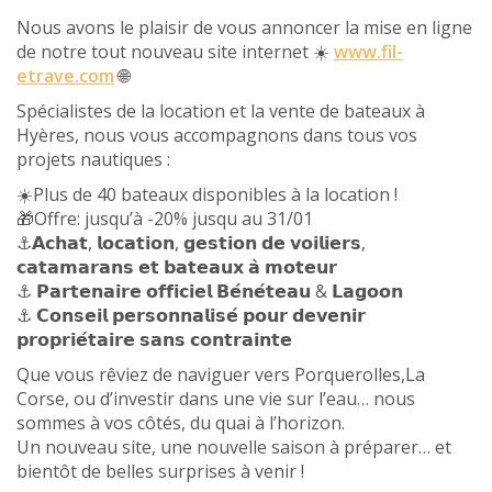
Nous avons le plaisir de vous annoncer la mise en ligne
de notre tout nouveau site internet ☀️
www.fil-
etrave.com
🌐
Spécialistes de la location et la vente de bateaux à
Hyères, nous vous accompagnons dans tous vos
projets nautiques :
☀️Plus de 40 bateaux disponibles à la location !
🎁Offre: jusqu’à -20% jusqu au 31/01
⚓️𝗔𝗰𝗵𝗮𝘁, 𝗹𝗼𝗰𝗮𝘁𝗶𝗼𝗻, 𝗴𝗲𝘀𝘁𝗶𝗼𝗻 𝗱𝗲 𝘃𝗼𝗶𝗹𝗶𝗲𝗿𝘀,
𝗰𝗮𝘁𝗮𝗺𝗮𝗿𝗮𝗻𝘀 𝗲𝘁 𝗯𝗮𝘁𝗲𝗮𝘂𝘅 𝗮̀ 𝗺𝗼𝘁𝗲𝘂𝗿
⚓ 𝗣𝗮𝗿𝘁𝗲𝗻𝗮𝗶𝗿𝗲 𝗼𝗳𝗳𝗶𝗰𝗶𝗲𝗹 𝗕𝗲́𝗻𝗲́𝘁𝗲𝗮𝘂 & 𝗟𝗮𝗴𝗼𝗼𝗻
⚓ 𝗖𝗼𝗻𝘀𝗲𝗶𝗹 𝗽𝗲𝗿𝘀𝗼𝗻𝗻𝗮𝗹𝗶𝘀𝗲́ 𝗽𝗼𝘂𝗿 𝗱𝗲𝘃𝗲𝗻𝗶𝗿
𝗽𝗿𝗼𝗽𝗿𝗶𝗲́𝘁𝗮𝗶𝗿𝗲 𝘀𝗮𝗻𝘀 𝗰𝗼𝗻𝘁𝗿𝗮𝗶𝗻𝘁𝗲
Que vous rêviez de naviguer vers Porquerolles,La
Corse, ou d’investir dans une vie sur l’eau… nous
sommes à vos côtés, du quai à l’horizon.
Un nouveau site, une nouvelle saison à préparer… et
bientôt de belles surprises à venir !