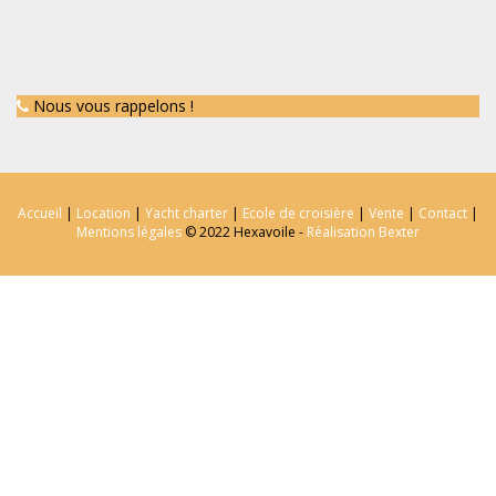
Nous vous rappelons !
Accueil
|
Location
|
Yacht charter
|
Ecole de croisière
|
Vente
|
Contact
|
Mentions légales
© 2022 Hexavoile -
Réalisation Bexter