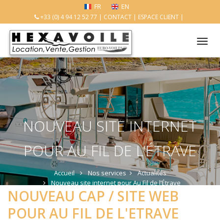
FR
EN
+33 (0) 4 94 12 52 77
|
CONTACT
|
ESPACE CLIENT
|
Tog
nav
NOUVEAU SITE INTERNET
POUR AU FIL DE L’ÉTRAVE
Accueil
Nos services
Actualités
Nouveau site internet pour Au Fil de l’Étrave
NOUVEAU CAP / SITE WEB
POUR AU FIL DE L'ETRAVE