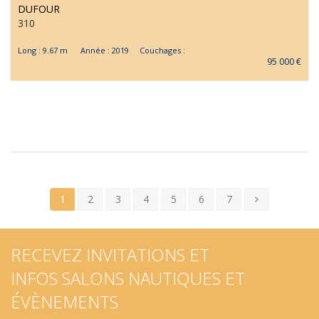
DUFOUR
310
Long : 9.67 m Année : 2019 Couchages :
95 000 €
1
2
3
4
5
6
7
RECEVEZ INVITATIONS ET
INFOS SALONS NAUTIQUES ET
ÉVÈNEMENTS