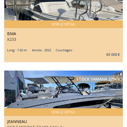
VOIR LE DÉTAIL
BMA
X233
Long : 7.65 m Année : 2022 Couchages :
83 000 €
STOCK YAMAHA 225CV
VOIR LE DÉTAIL
JEANNEAU