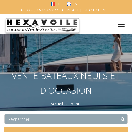
FR
EN
+33 (0) 4 94 12 52 77
|
CONTACT
|
ESPACE CLIENT
|
Tog
nav
VENTE BATEAUX NEUFS ET
D'OCCASION
Accueil
Vente