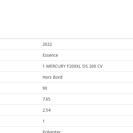
2022
Essence
1 MERCURY F200XL DS 200 CV
Hors Bord
90
7.65
2.54
1
Polyester