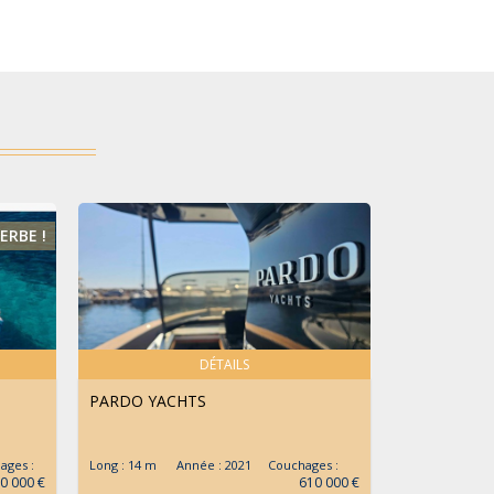
ERBE !
DÉTAILS
PARDO YACHTS
JEANNEAU
ages :
Long : 14 m Année : 2021 Couchages :
Long : 9.6 m 
0 000 €
610 000 €