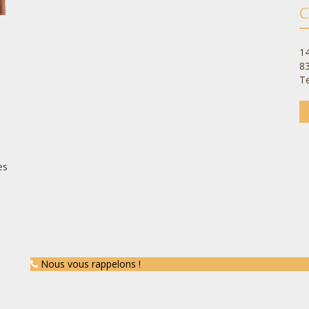
C
14
8
Te
es
Nous vous rappelons !