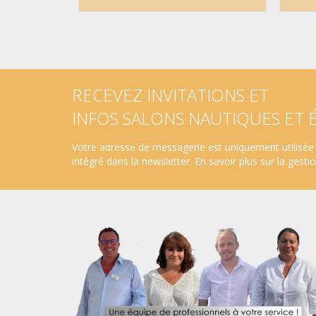
RECEVEZ INVITATIONS ET
INFOS SALONS NAUTIQUES ET
Votre adresse de messagerie est uniquement utilisée 
intégré dans la newsletter.
En savoir plus sur la gest