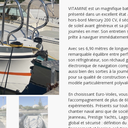
VITAMINE est un magnifique ba
présenté dans un excellent état
hors-bord Mercury 200 CV, il séd
de soleil avant généreux et sa p
journées en mer. Son entretien 
prête à naviguer immédiatement
Avec ses 6,90 mètres de longueu
remarquable équilibre entre perf
son réfrigérateur, son réchaud g
électronique de navigation comp
aussi bien des sorties à la jou
pour sa qualité de construction 
modèle particulièrement polyvale
En choisissant Euro-Voiles, vous
l’accompagnement de plus de 60 
expérimentés. Présents sur tout
chantier naval ainsi que de soci
Jeanneau, Prestige Yachts, La
global et sécurisé : définition d