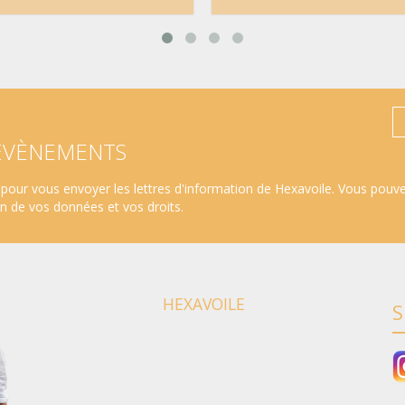
 ÉVÈNEMENTS
pour vous envoyer les lettres d'information de Hexavoile. Vous pouv
ion de vos données et vos droits
.
HEXAVOILE
S