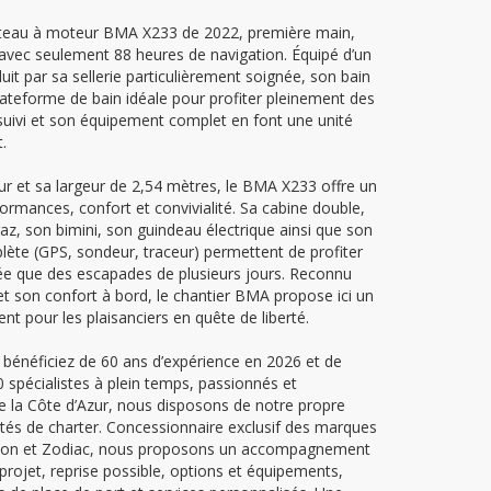
teau à moteur BMA X233 de 2022, première main,
 avec seulement 88 heures de navigation. Équipé d’un
uit par sa sellerie particulièrement soignée, son bain
lateforme de bain idéale pour profiter pleinement des
suivi et son équipement complet en font une unité
.
r et sa largeur de 2,54 mètres, le BMA X233 offre un
ormances, confort et convivialité. Sa cabine double,
az, son bimini, son guindeau électrique ainsi que son
lète (GPS, sondeur, traceur) permettent de profiter
rnée que des escapades de plusieurs jours. Reconnu
et son confort à bord, le chantier BMA propose ici un
nt pour les plaisanciers en quête de liberté.
 bénéficiez de 60 ans d’expérience en 2026 et de
spécialistes à plein temps, passionnés et
e la Côte d’Azur, nous disposons de notre propre
étés de charter. Concessionnaire exclusif des marques
goon et Zodiac, nous proposons un accompagnement
u projet, reprise possible, options et équipements,