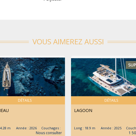
VOUS AIMEREZ AUSSI
SUP
DÉTAILS
DÉTAILS
NEAU
LAGOON
 14.28 m Année : 2026 Couchages :
Long : 18.9 m Année : 2025 Couch
Nous consulter
1 50