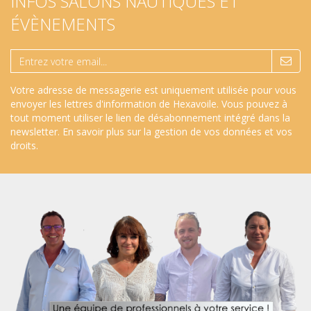
INFOS SALONS NAUTIQUES ET
ÉVÈNEMENTS
Votre adresse de messagerie est uniquement utilisée pour vous
envoyer les lettres d'information de Hexavoile. Vous pouvez à
tout moment utiliser le lien de désabonnement intégré dans la
newsletter.
En savoir plus sur la gestion de vos données et vos
droits
.