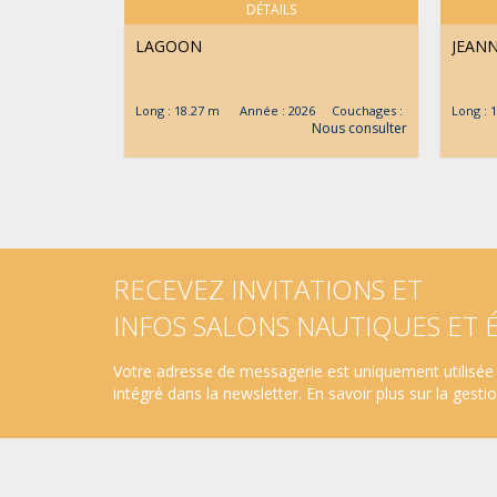
DÉTAILS
LAGOON
JEAN
Long : 18.27 m Année : 2026 Couchages :
Long :
Nous consulter
RECEVEZ INVITATIONS ET
INFOS SALONS NAUTIQUES ET
Votre adresse de messagerie est uniquement utilisée 
intégré dans la newsletter.
En savoir plus sur la gest