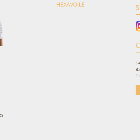
HEXAVOILE
S
C
14
8
Te
es