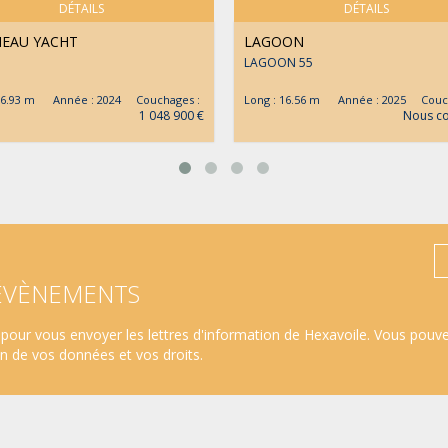
DÉTAILS
DÉTAILS
NEAU YACHT
LAGOON
LAGOON 55
 16.93 m Année : 2024 Couchages :
Long : 16.56 m Année : 2025 Couch
1 048 900 €
Nous co
 ÉVÈNEMENTS
pour vous envoyer les lettres d'information de Hexavoile. Vous pouv
ion de vos données et vos droits
.