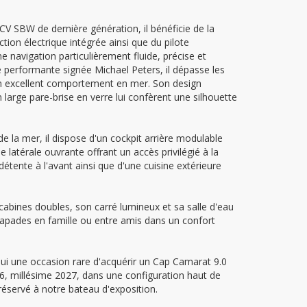
 SBW de dernière génération, il bénéficie de la
tion électrique intégrée ainsi que du pilote
 navigation particulièrement fluide, précise et
e performante signée Michael Peters, il dépasse les
n excellent comportement en mer. Son design
arge pare-brise en verre lui confèrent une silhouette
e la mer, il dispose d'un cockpit arrière modulable
e latérale ouvrante offrant un accès privilégié à la
étente à l'avant ainsi que d'une cuisine extérieure
s cabines doubles, son carré lumineux et sa salle d'eau
apades en famille ou entre amis dans un confort
hui une occasion rare d'acquérir un Cap Camarat 9.0
26, millésime 2027, dans une configuration haut de
réservé à notre bateau d'exposition.