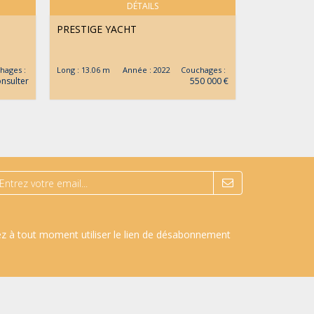
DÉTAILS
PRESTIGE YACHT
BENETEAU
ages :
Long : 13.06 m Année : 2022 Couchages :
Long : 16.2 m
nsulter
550 000 €
ez à tout moment utiliser le lien de désabonnement