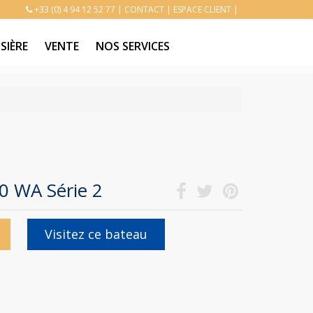
+33 (0) 4 94 12 52 77
|
CONTACT
|
ESPACE CLIENT
|
SIÈRE
VENTE
NOS SERVICES
 WA Série 2
Visitez ce bateau